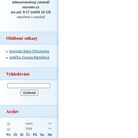
bikeservisdrop
zavináč
seznam.cz
po-pá: 9-17 (oběd 12-13)
otevřeno v sezóně
Oblíbené odkazy
hospoda Stará Ořechovka
notářka Zuzana Bartoňová
Vyhledávání
Archiv
<<
srpen
>>
<<
2026
>>
Po
Út
St
Čt
Pá
So
Ne