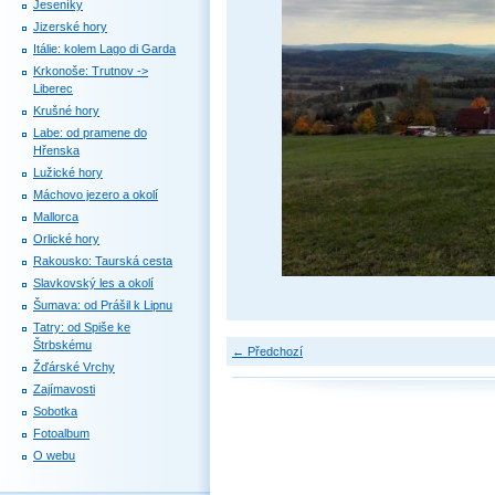
Jeseníky
Jizerské hory
Itálie: kolem Lago di Garda
Krkonoše: Trutnov ->
Liberec
Krušné hory
Labe: od pramene do
Hřenska
Lužické hory
Máchovo jezero a okolí
Mallorca
Orlické hory
Rakousko: Taurská cesta
Slavkovský les a okolí
Šumava: od Prášil k Lipnu
Tatry: od Spiše ke
Štrbskému
← Předchozí
Žďárské Vrchy
Zajímavosti
Sobotka
Fotoalbum
O webu