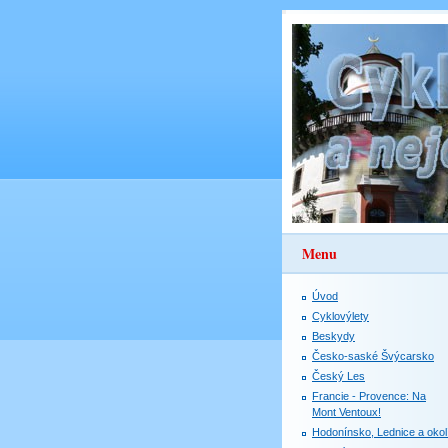
Menu
Úvod
Cyklovýlety
Beskydy
Česko-saské Švýcarsko
Český Les
Francie - Provence: Na
Mont Ventoux!
Hodonínsko, Lednice a okol