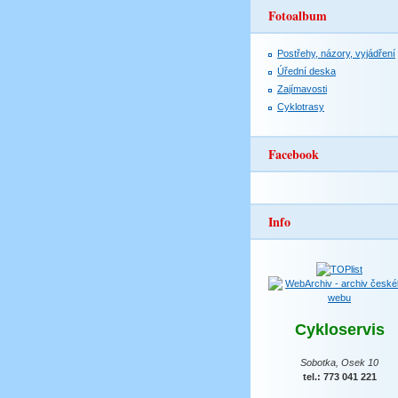
Fotoalbum
Postřehy, názory, vyjádření
Úřední deska
Zajímavosti
Cyklotrasy
Facebook
Info
Cykloservis
Sobotka, Osek 10
tel.: 773 041 221