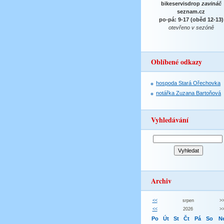
bikeservisdrop
zavináč
seznam.cz
po-pá: 9-17 (oběd 12-13)
otevřeno v sezóně
Oblíbené odkazy
hospoda Stará Ořechovka
notářka Zuzana Bartoňová
Vyhledávání
Archiv
<<
srpen
>
<<
2026
>
Po
Út
St
Čt
Pá
So
N