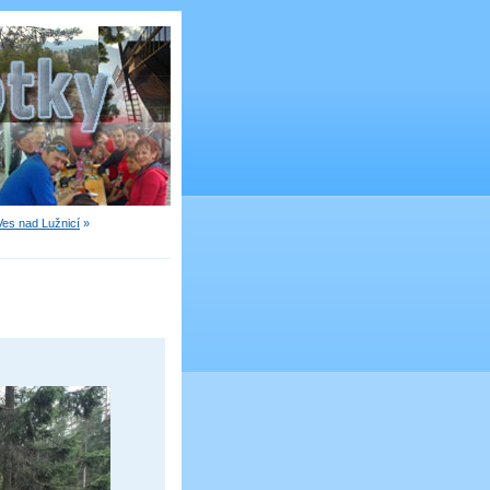
Ves nad Lužnicí
»