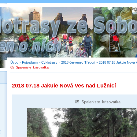
Úvod
»
Fotoalbum
»
Cyklotrasy
»
2018 červenec Třeboň
»
2018 07.18 Jakule Nová 
05_Spaleniste_krizovatka
2018 07.18 Jakule Nová Ves nad Lužnicí
05_Spaleniste_krizovatka
í