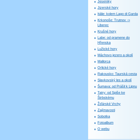
Jeseníky
Jizerské hory
Itálie: kolem Lago di Garda
Krkonoše: Trutnov ->
Liberec
Krušné hory
Labe: od pramene do
Hřenska
Lužické hory
Máchovo jezero a okolí
Mallorca
Orlické hory
Rakousko: Taurská cesta
Slavkovský les a okolí
Šumava: od Prášil k Lipnu
Tatry: od Spiše ke
Štrbskému
Žďárské Vrchy
Zajímavosti
Sobotka
Fotoalbum
O webu