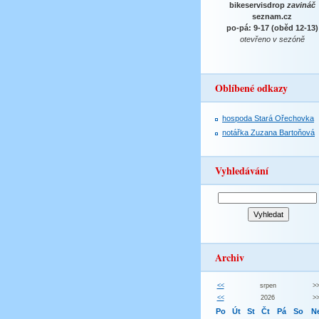
bikeservisdrop
zavináč
seznam.cz
po-pá: 9-17 (oběd 12-13)
otevřeno v sezóně
Oblíbené odkazy
hospoda Stará Ořechovka
notářka Zuzana Bartoňová
Vyhledávání
Archiv
<<
srpen
>
<<
2026
>
Po
Út
St
Čt
Pá
So
N