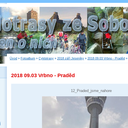
Úvod
»
Fotoalbum
»
Cyklotrasy
»
2018 září Jeseníky
»
2018 09.03 Vrbno - Praděd
2018 09.03 Vrbno - Praděd
12_Praded_jsme_nahore
í