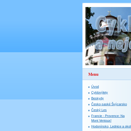
Menu
Úvod
Cyklovýlety
Beskydy
Česko-saské Švýcarsko
Český Les
Francie - Provence: Na
Mont Ventoux!
Hodonínsko, Lednice a okol