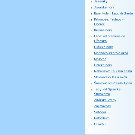
Jeseníky
Jizerské hory
Itálie: kolem Lago di Garda
Krkonoše: Trutnov ->
Liberec
Krušné hory
Labe: od pramene do
Hřenska
Lužické hory
Máchovo jezero a okolí
Mallorca
Orlické hory
Rakousko: Taurská cesta
Slavkovský les a okolí
Šumava: od Prášil k Lipnu
Tatry: od Spiše ke
Štrbskému
Žďárské Vrchy
Zajímavosti
Sobotka
Fotoalbum
O webu