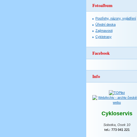
Fotoalbum
Postřehy, názory, vyjádření
Úřední deska
Zajímavosti
Cyklotrasy
Facebook
Info
Cykloservis
Sobotka, Osek 10
tel.: 773 041 221