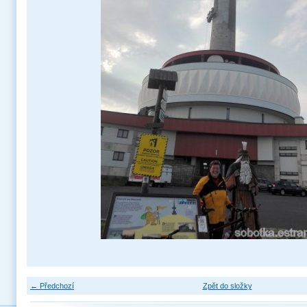
← Předchozí
Zpět do složky