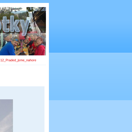
»
12_Praded_jsme_nahore