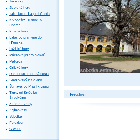
Jeseníky
Jizerské hory
Itálie: kolem Lago di Garda
Krkonoše: Trutnov ->
Liberec
Krušné hory
Labe: od pramene do
Hřenska
Lužické hory
Máchovo jezero a okolí
Mallorca
Orlické hory
Rakousko: Taurská cesta
Slavkovský les a okolí
Šumava: od Prášil k Lipnu
Tatry: od Spiše ke
← Předchozí
Štrbskému
Žďárské Vrchy
Zajímavosti
Sobotka
Fotoalbum
O webu