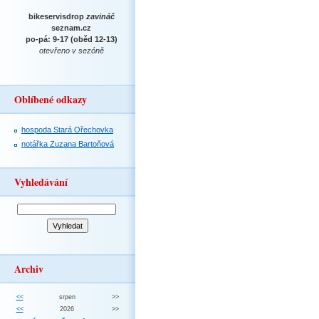
bikeservisdrop
zavináč
seznam.cz
po-pá: 9-17 (oběd 12-13)
otevřeno v sezóně
Oblíbené odkazy
hospoda Stará Ořechovka
notářka Zuzana Bartoňová
Vyhledávání
Archiv
<<
srpen
>>
<<
2026
>>