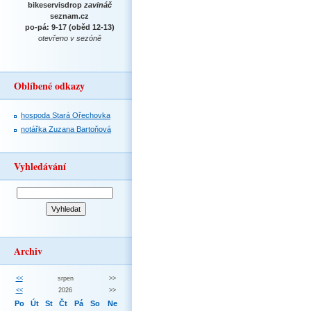
bikeservisdrop
zavináč
seznam.cz
po-pá: 9-17 (oběd 12-13)
otevřeno v sezóně
Oblíbené odkazy
hospoda Stará Ořechovka
notářka Zuzana Bartoňová
Vyhledávání
Archiv
<<
srpen
>>
<<
2026
>>
Po
Út
St
Čt
Pá
So
Ne