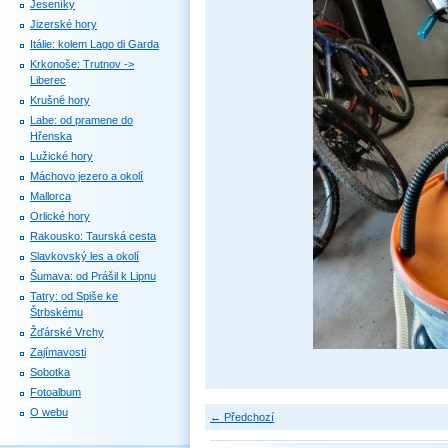
Jeseníky
Jizerské hory
Itálie: kolem Lago di Garda
Krkonoše: Trutnov ->
Liberec
Krušné hory
Labe: od pramene do
Hřenska
Lužické hory
Máchovo jezero a okolí
Mallorca
Orlické hory
Rakousko: Taurská cesta
Slavkovský les a okolí
Šumava: od Prášil k Lipnu
Tatry: od Spiše ke
Štrbskému
Žďárské Vrchy
Zajímavosti
Sobotka
Fotoalbum
O webu
← Předchozí