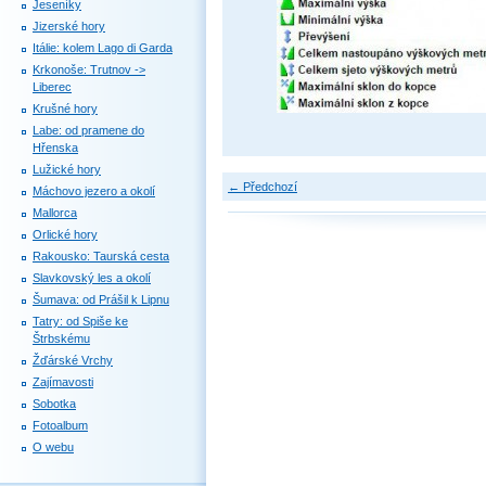
Jeseníky
Jizerské hory
Itálie: kolem Lago di Garda
Krkonoše: Trutnov ->
Liberec
Krušné hory
Labe: od pramene do
Hřenska
Lužické hory
← Předchozí
Máchovo jezero a okolí
Mallorca
Orlické hory
Rakousko: Taurská cesta
Slavkovský les a okolí
Šumava: od Prášil k Lipnu
Tatry: od Spiše ke
Štrbskému
Žďárské Vrchy
Zajímavosti
Sobotka
Fotoalbum
O webu