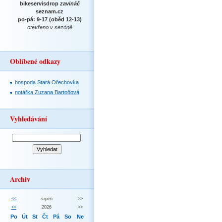
bikeservisdrop
zavináč
seznam.cz
po-pá: 9-17 (oběd 12-13)
otevřeno v sezóně
Oblíbené odkazy
hospoda Stará Ořechovka
notářka Zuzana Bartoňová
Vyhledávání
Archiv
<<
srpen
>>
<<
2026
>>
Po
Út
St
Čt
Pá
So
Ne