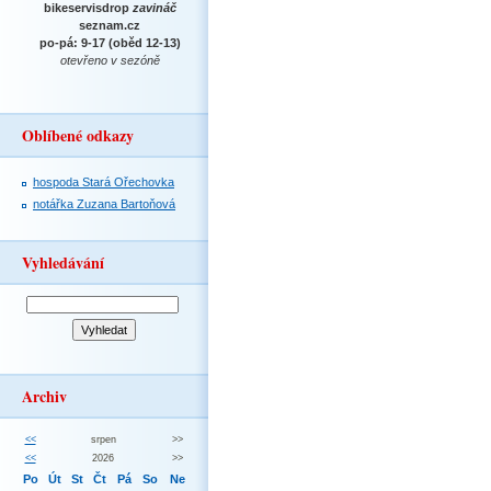
bikeservisdrop
zavináč
seznam.cz
po-pá: 9-17 (oběd 12-13)
otevřeno v sezóně
Oblíbené odkazy
hospoda Stará Ořechovka
notářka Zuzana Bartoňová
Vyhledávání
Archiv
<<
srpen
>>
<<
2026
>>
Po
Út
St
Čt
Pá
So
Ne