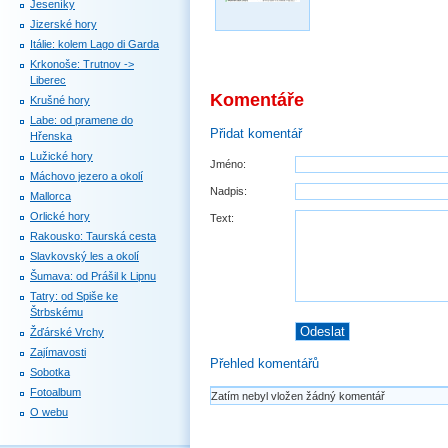
Jeseníky
Jizerské hory
Itálie: kolem Lago di Garda
Krkonoše: Trutnov ->
Liberec
Komentáře
Krušné hory
Labe: od pramene do
Přidat komentář
Hřenska
Lužické hory
Jméno:
Máchovo jezero a okolí
Nadpis:
Mallorca
Orlické hory
Text:
Rakousko: Taurská cesta
Slavkovský les a okolí
Šumava: od Prášil k Lipnu
Tatry: od Spiše ke
Štrbskému
Žďárské Vrchy
Zajímavosti
Přehled komentářů
Sobotka
Fotoalbum
Zatím nebyl vložen žádný komentář
O webu