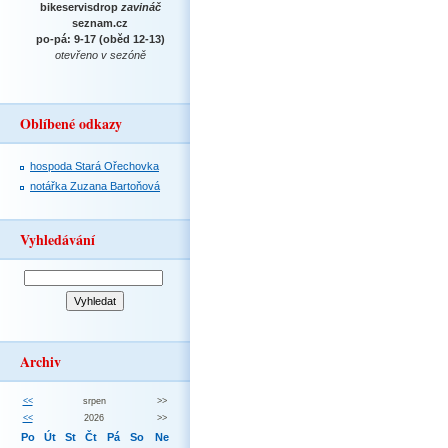
bikeservisdrop
zavináč
seznam.cz
po-pá: 9-17 (oběd 12-13)
otevřeno v sezóně
Oblíbené odkazy
hospoda Stará Ořechovka
notářka Zuzana Bartoňová
Vyhledávání
Archiv
<<
srpen
>>
<<
2026
>>
Po
Út
St
Čt
Pá
So
Ne