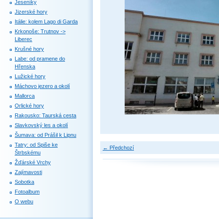
Jeseníky
Jizerské hory
Itálie: kolem Lago di Garda
Krkonoše: Trutnov ->
Liberec
Krušné hory
Labe: od pramene do
Hřenska
Lužické hory
Máchovo jezero a okolí
Mallorca
Orlické hory
Rakousko: Taurská cesta
Slavkovský les a okolí
Šumava: od Prášil k Lipnu
Tatry: od Spiše ke
← Předchozí
Štrbskému
Žďárské Vrchy
Zajímavosti
Sobotka
Fotoalbum
O webu