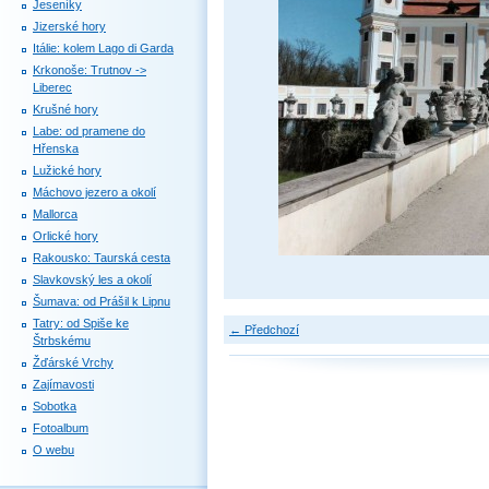
Jeseníky
Jizerské hory
Itálie: kolem Lago di Garda
Krkonoše: Trutnov ->
Liberec
Krušné hory
Labe: od pramene do
Hřenska
Lužické hory
Máchovo jezero a okolí
Mallorca
Orlické hory
Rakousko: Taurská cesta
Slavkovský les a okolí
Šumava: od Prášil k Lipnu
Tatry: od Spiše ke
← Předchozí
Štrbskému
Žďárské Vrchy
Zajímavosti
Sobotka
Fotoalbum
O webu