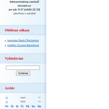
bikeservisdrop
zavináč
seznam.cz
po-pá: 9-17 (oběd 12-13)
otevřeno v sezóně
Oblíbené odkazy
hospoda Stará Ořechovka
notářka Zuzana Bartoňová
Vyhledávání
Archiv
<<
srpen
>>
<<
2026
>>
Po
Út
St
Čt
Pá
So
Ne