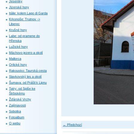
Jeseníky
Jizerské hory
Itálie: kolem Lago di Garda
Krkonoše: Trutnov ->
Liberec
Krušné hory
Labe: od pramene do
Hřenska
Lužické hory
Máchovo jezero a okolí
Mallorca
Orlické hory
Rakousko: Taurská cesta
Slavkovský les a okolí
Šumava: od Prášil k Lipnu
Tatry: od Spiše ke
Štrbskému
Žďárské Vrchy
Zajímavosti
Sobotka
Fotoalbum
O webu
← Předchozí