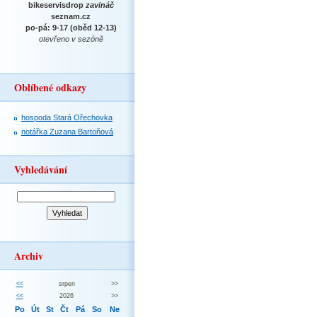
bikeservisdrop
zavináč
seznam.cz
po-pá: 9-17 (oběd 12-13)
otevřeno v sezóně
Oblíbené odkazy
hospoda Stará Ořechovka
notářka Zuzana Bartoňová
Vyhledávání
Archiv
<<
srpen
>>
<<
2026
>>
Po
Út
St
Čt
Pá
So
Ne