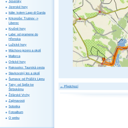
Jeseníky
Jizerské hory
Itálie: kolem Lago di Garda
Krkonoše: Trutnov ->
Liberec
Krušné hory
Labe: od pramene do
Hřenska
Lužické hory
Máchovo jezero a okolí
Mallorca
Orlické hory
Rakousko: Taurská cesta
Slavkovský les a okolí
Šumava: od Prášil k Lipnu
Tatry: od Spiše ke
← Předchozí
Štrbskému
Žďárské Vrchy
Zajímavosti
Sobotka
Fotoalbum
O webu