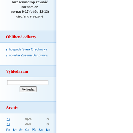
bikeservisdrop
zavináč
seznam.cz
po-pá: 9-17 (oběd 12-13)
otevřeno v sezóně
Oblíbené odkazy
hospoda Stará Ořechovka
notářka Zuzana Bartoňová
Vyhledávání
Archiv
<<
srpen
>>
<<
2026
>>
Po
Út
St
Čt
Pá
So
Ne