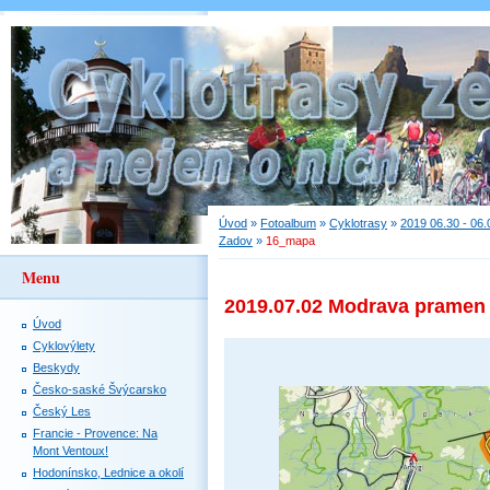
Úvod
»
Fotoalbum
»
Cyklotrasy
»
2019 06.30 - 06
Zadov
»
16_mapa
Menu
2019.07.02 Modrava pramen 
Úvod
Cyklovýlety
Beskydy
Česko-saské Švýcarsko
Český Les
Francie - Provence: Na
Mont Ventoux!
Hodonínsko, Lednice a okolí