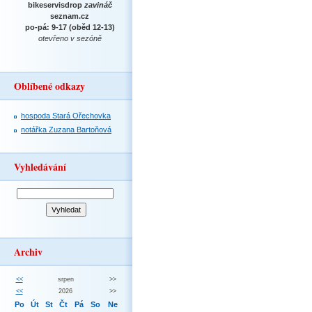
bikeservisdrop
zavináč
seznam.cz
po-pá: 9-17 (oběd 12-13)
otevřeno v sezóně
Oblíbené odkazy
hospoda Stará Ořechovka
notářka Zuzana Bartoňová
Vyhledávání
Archiv
<<
srpen
>>
<<
2026
>>
Po
Út
St
Čt
Pá
So
Ne