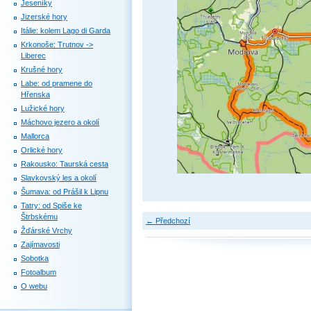
Jeseníky
Jizerské hory
Itálie: kolem Lago di Garda
Krkonoše: Trutnov ->
Liberec
Krušné hory
Labe: od pramene do
Hřenska
Lužické hory
Máchovo jezero a okolí
Mallorca
Orlické hory
Rakousko: Taurská cesta
Slavkovský les a okolí
Šumava: od Prášil k Lipnu
Tatry: od Spiše ke
Štrbskému
← Předchozí
Žďárské Vrchy
Zajímavosti
Sobotka
Fotoalbum
O webu