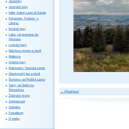
Jeseníky
Jizerské hory
Itálie: kolem Lago di Garda
Krkonoše: Trutnov ->
Liberec
Krušné hory
Labe: od pramene do
Hřenska
Lužické hory
Máchovo jezero a okolí
Mallorca
Orlické hory
Rakousko: Taurská cesta
Slavkovský les a okolí
Šumava: od Prášil k Lipnu
Tatry: od Spiše ke
Štrbskému
← Předchozí
Žďárské Vrchy
Zajímavosti
Sobotka
Fotoalbum
O webu