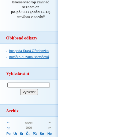
bikeservisdrop
zavináč
seznam.cz
po-pá: 9-17 (oběd 12-13)
otevřeno v sezóně
Oblíbené odkazy
hospoda Stará Ořechovka
notářka Zuzana Bartoňová
Vyhledávání
Archiv
<<
srpen
>>
<<
2026
>>
Po
Út
St
Čt
Pá
So
Ne