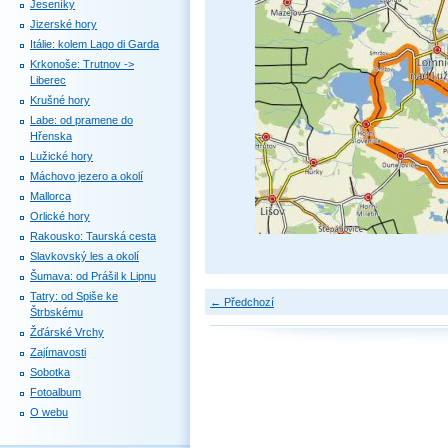
Jeseníky
Jizerské hory
Itálie: kolem Lago di Garda
Krkonoše: Trutnov ->
Liberec
Krušné hory
Labe: od pramene do
Hřenska
Lužické hory
Máchovo jezero a okolí
Mallorca
Orlické hory
Rakousko: Taurská cesta
Slavkovský les a okolí
Šumava: od Prášil k Lipnu
Tatry: od Spiše ke
← Předchozí
Štrbskému
Žďárské Vrchy
Zajímavosti
Sobotka
Fotoalbum
O webu