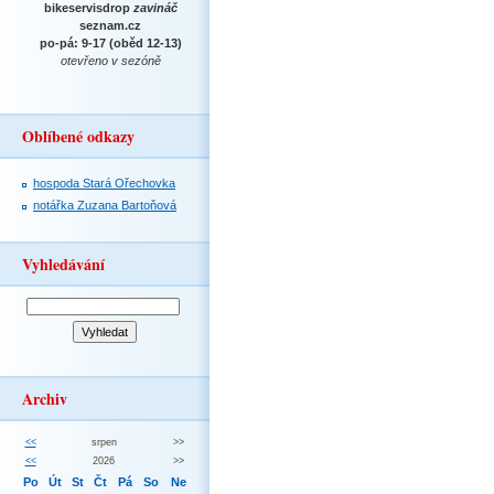
bikeservisdrop
zavináč
seznam.cz
po-pá: 9-17 (oběd 12-13)
otevřeno v sezóně
Oblíbené odkazy
hospoda Stará Ořechovka
notářka Zuzana Bartoňová
Vyhledávání
Archiv
<<
srpen
>>
<<
2026
>>
Po
Út
St
Čt
Pá
So
Ne