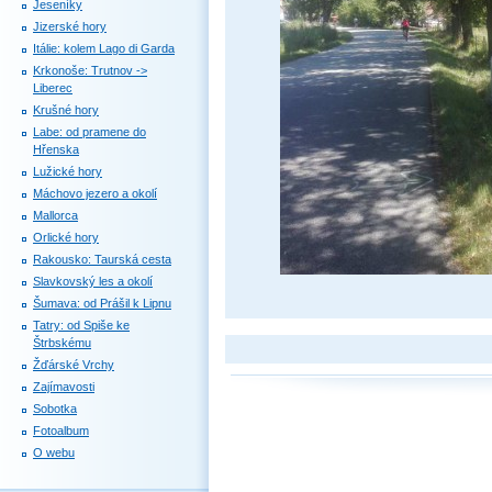
Jeseníky
Jizerské hory
Itálie: kolem Lago di Garda
Krkonoše: Trutnov ->
Liberec
Krušné hory
Labe: od pramene do
Hřenska
Lužické hory
Máchovo jezero a okolí
Mallorca
Orlické hory
Rakousko: Taurská cesta
Slavkovský les a okolí
Šumava: od Prášil k Lipnu
Tatry: od Spiše ke
Štrbskému
Žďárské Vrchy
Zajímavosti
Sobotka
Fotoalbum
O webu