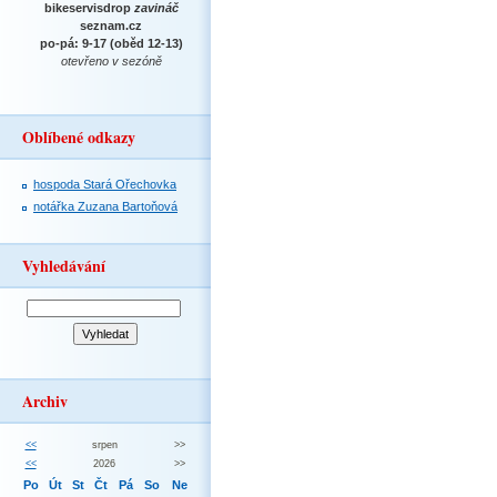
bikeservisdrop
zavináč
seznam.cz
po-pá: 9-17 (oběd 12-13)
otevřeno v sezóně
Oblíbené odkazy
hospoda Stará Ořechovka
notářka Zuzana Bartoňová
Vyhledávání
Archiv
<<
srpen
>>
<<
2026
>>
Po
Út
St
Čt
Pá
So
Ne