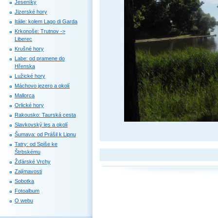
Jeseníky
Jizerské hory
Itálie: kolem Lago di Garda
Krkonoše: Trutnov ->
Liberec
Krušné hory
Labe: od pramene do
Hřenska
Lužické hory
Máchovo jezero a okolí
Mallorca
Orlické hory
Rakousko: Taurská cesta
Slavkovský les a okolí
Šumava: od Prášil k Lipnu
Tatry: od Spiše ke
Štrbskému
Žďárské Vrchy
Zajímavosti
Sobotka
Fotoalbum
O webu