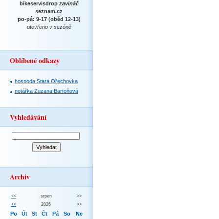
bikeservisdrop
zavináč
seznam.cz
po-pá: 9-17 (oběd 12-13)
otevřeno v sezóně
Oblíbené odkazy
hospoda Stará Ořechovka
notářka Zuzana Bartoňová
Vyhledávání
Archiv
<<
srpen
>>
<<
2026
>>
Po
Út
St
Čt
Pá
So
Ne