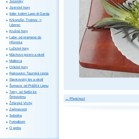
Jeseníky
Jizerské hory
Itálie: kolem Lago di Garda
Krkonoše: Trutnov ->
Liberec
Krušné hory
Labe: od pramene do
Hřenska
Lužické hory
Máchovo jezero a okolí
Mallorca
Orlické hory
Rakousko: Taurská cesta
Slavkovský les a okolí
Šumava: od Prášil k Lipnu
Tatry: od Spiše ke
Štrbskému
← Předchozí
Žďárské Vrchy
Zajímavosti
Sobotka
Fotoalbum
O webu