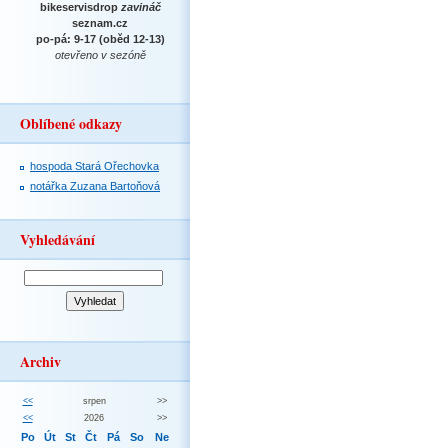
bikeservisdrop
zavináč
seznam.cz
po-pá: 9-17 (oběd 12-13)
otevřeno v sezóně
Oblíbené odkazy
hospoda Stará Ořechovka
notářka Zuzana Bartoňová
Vyhledávání
Archiv
<<
srpen
>>
<<
2026
>>
Po
Út
St
Čt
Pá
So
Ne