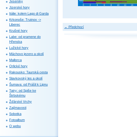
Jeseníky
Jizerské hory
Itálie: kolem Lago di Garda
Krkonoše: Trutnov ->
Liberec
← Předchozí
Krušné hory
Labe: od pramene do
Hřenska
Lužické hory
Máchovo jezero a okolí
Mallorca
Orlické hory
Rakousko: Taurská cesta
Slavkovský les a okolí
Šumava: od Prášil k Lipnu
Tatry: od Spiše ke
Štrbskému
Žďárské Vrchy
Zajímavosti
Sobotka
Fotoalbum
O webu