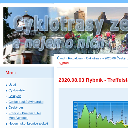
Úvod
»
Fotoalbum
»
Cyklotrasy
»
2020 08 Český 
15_profil
Menu
2020.08.03 Rybník - Treffelst
Úvod
Cyklovýlety
Beskydy
Česko-saské Švýcarsko
Český Les
Francie - Provence: Na
Mont Ventoux!
Hodonínsko, Lednice a okolí