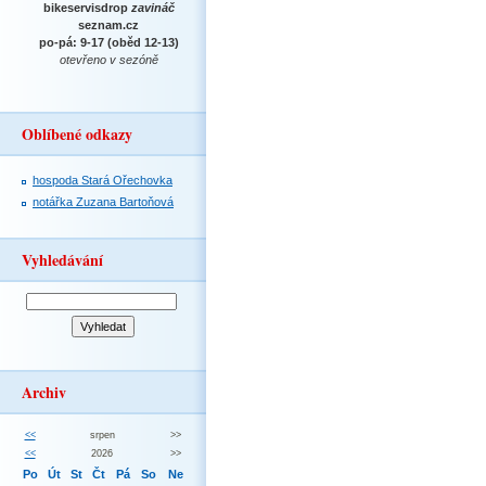
bikeservisdrop
zavináč
seznam.cz
po-pá: 9-17 (oběd 12-13)
otevřeno v sezóně
Oblíbené odkazy
hospoda Stará Ořechovka
notářka Zuzana Bartoňová
Vyhledávání
Archiv
<<
srpen
>>
<<
2026
>>
Po
Út
St
Čt
Pá
So
Ne