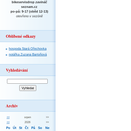
bikeservisdrop
zavináč
seznam.cz
po-pá: 9-17 (oběd 12-13)
otevřeno v sezóně
Oblíbené odkazy
hospoda Stará Ořechovka
notářka Zuzana Bartoňová
Vyhledávání
Archiv
<<
srpen
>>
<<
2026
>>
Po
Út
St
Čt
Pá
So
Ne