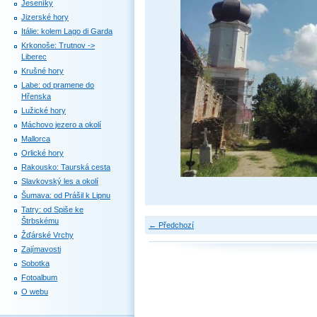
Jeseníky
Jizerské hory
Itálie: kolem Lago di Garda
Krkonoše: Trutnov ->
Liberec
Krušné hory
Labe: od pramene do
Hřenska
Lužické hory
Máchovo jezero a okolí
Mallorca
Orlické hory
Rakousko: Taurská cesta
Slavkovský les a okolí
Šumava: od Prášil k Lipnu
Tatry: od Spiše ke
Štrbskému
← Předchozí
Žďárské Vrchy
Zajímavosti
Sobotka
Fotoalbum
O webu