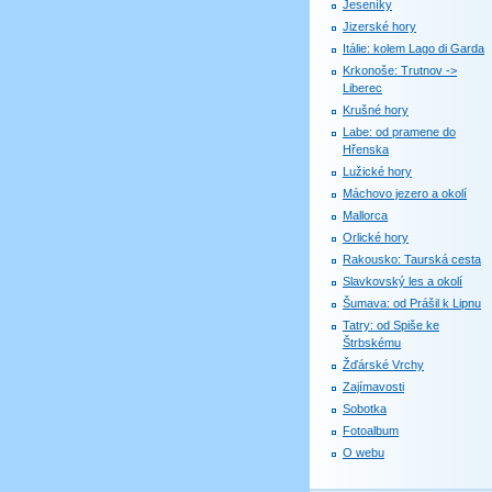
Jeseníky
Jizerské hory
Itálie: kolem Lago di Garda
Krkonoše: Trutnov ->
Liberec
Krušné hory
Labe: od pramene do
Hřenska
Lužické hory
Máchovo jezero a okolí
Mallorca
Orlické hory
Rakousko: Taurská cesta
Slavkovský les a okolí
Šumava: od Prášil k Lipnu
Tatry: od Spiše ke
Štrbskému
Žďárské Vrchy
Zajímavosti
Sobotka
Fotoalbum
O webu