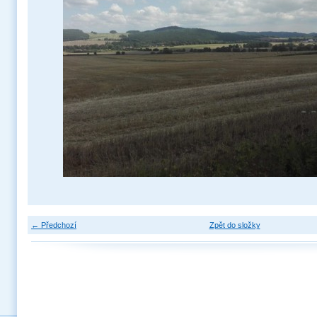
← Předchozí
Zpět do složky