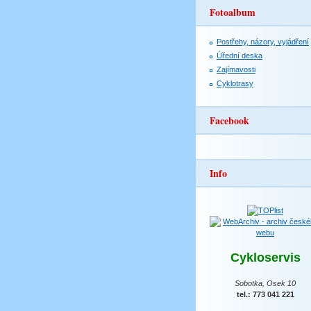
Fotoalbum
Postřehy, názory, vyjádření
Úřední deska
Zajímavosti
Cyklotrasy
Facebook
Info
Cykloservis
Sobotka, Osek 10
tel.: 773 041 221