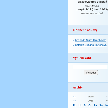
bikeservisdrop
zavináč
seznam.cz
po-pá: 9-17 (oběd 12-13)
otevřeno v sezóně
Oblíbené odkazy
hospoda Stará Ořechovka
notářka Zuzana Bartoňová
Vyhledávání
Archiv
<<
srpen
>
<<
2026
>
Po
Út
St
Čt
Pá
So
N