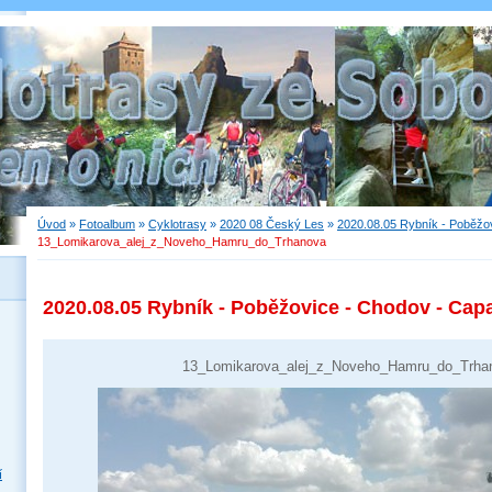
Úvod
»
Fotoalbum
»
Cyklotrasy
»
2020 08 Český Les
»
2020.08.05 Rybník - Poběžov
13_Lomikarova_alej_z_Noveho_Hamru_do_Trhanova
2020.08.05 Rybník - Poběžovice - Chodov - Capa
13_Lomikarova_alej_z_Noveho_Hamru_do_Trha
í