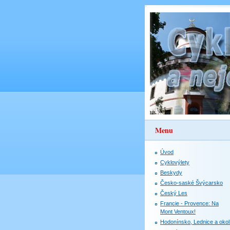
Menu
Úvod
Cyklovýlety
Beskydy
Česko-saské Švýcarsko
Český Les
Francie - Provence: Na
Mont Ventoux!
Hodonínsko, Lednice a okol