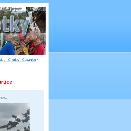
ice - Chodov - Capartice
»
rtice
nova