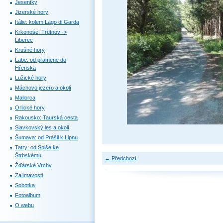
Jeseníky
Jizerské hory
Itálie: kolem Lago di Garda
Krkonoše: Trutnov ->
Liberec
Krušné hory
Labe: od pramene do
Hřenska
Lužické hory
Máchovo jezero a okolí
Mallorca
Orlické hory
Rakousko: Taurská cesta
Slavkovský les a okolí
Šumava: od Prášil k Lipnu
Tatry: od Spiše ke
Štrbskému
← Předchozí
Žďárské Vrchy
Zajímavosti
Sobotka
Fotoalbum
O webu