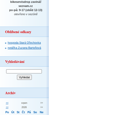
bikeservisdrop
zavináč
seznam.cz
po-pá: 9-17 (oběd 12-13)
otevřeno v sezóně
Oblíbené odkazy
hospoda Stará Ořechovka
notářka Zuzana Bartoňová
Vyhledávání
Archiv
<<
srpen
>>
<<
2026
>>
Po
Út
St
Čt
Pá
So
Ne