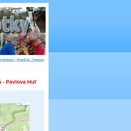
 Griesbach - Hraničná - Pavlova
á - Pavlova Huť