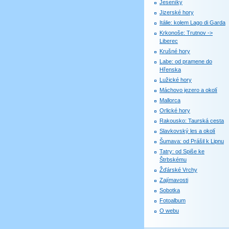
Jeseníky
Jizerské hory
Itálie: kolem Lago di Garda
Krkonoše: Trutnov ->
Liberec
Krušné hory
Labe: od pramene do
Hřenska
Lužické hory
Máchovo jezero a okolí
Mallorca
Orlické hory
Rakousko: Taurská cesta
Slavkovský les a okolí
Šumava: od Prášil k Lipnu
Tatry: od Spiše ke
Štrbskému
Žďárské Vrchy
Zajímavosti
Sobotka
Fotoalbum
O webu