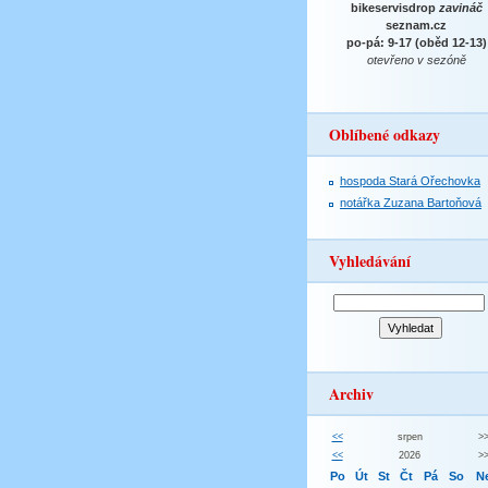
bikeservisdrop
zavináč
seznam.cz
po-pá: 9-17 (oběd 12-13)
otevřeno v sezóně
Oblíbené odkazy
hospoda Stará Ořechovka
notářka Zuzana Bartoňová
Vyhledávání
Archiv
<<
srpen
>
<<
2026
>
Po
Út
St
Čt
Pá
So
N