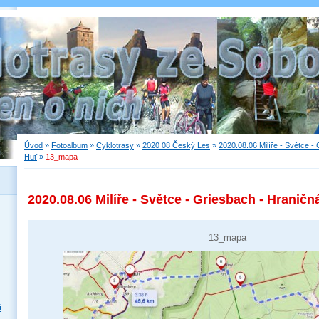
Úvod
»
Fotoalbum
»
Cyklotrasy
»
2020 08 Český Les
»
2020.08.06 Milíře - Světce -
Huť
»
13_mapa
2020.08.06 Milíře - Světce - Griesbach - Hraničn
13_mapa
í