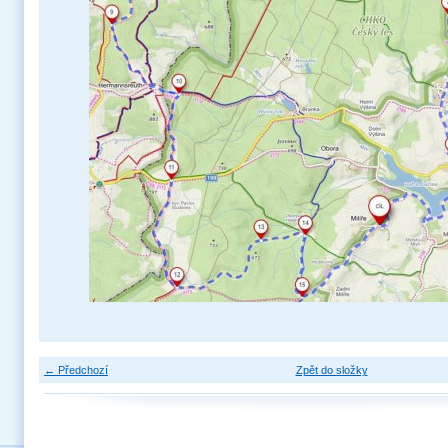
← Předchozí
Zpět do složky