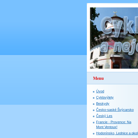
Menu
Úvod
Cyklovýlety
Beskydy
Česko-saské Švýcarsko
Český Les
Francie - Provence: Na
Mont Ventoux!
Hodonínsko, Lednice a okol