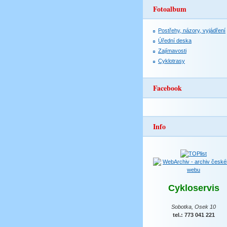
Fotoalbum
Postřehy, názory, vyjádření
Úřední deska
Zajímavosti
Cyklotrasy
Facebook
Info
Cykloservis
Sobotka, Osek 10
tel.: 773 041 221