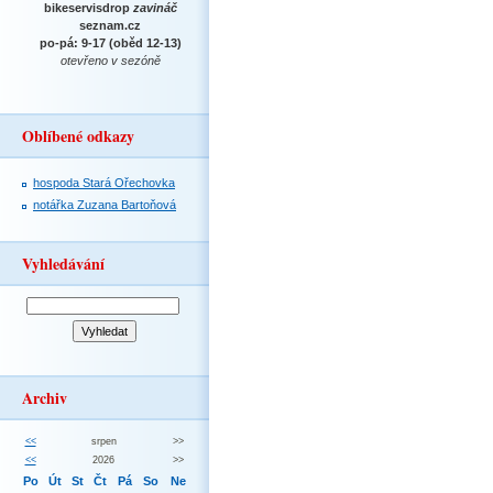
bikeservisdrop
zavináč
seznam.cz
po-pá: 9-17 (oběd 12-13)
otevřeno v sezóně
Oblíbené odkazy
hospoda Stará Ořechovka
notářka Zuzana Bartoňová
Vyhledávání
Archiv
<<
srpen
>>
<<
2026
>>
Po
Út
St
Čt
Pá
So
Ne