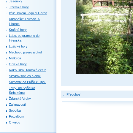
Jeseníky
Jizerské hory
Itálie: kolem Lago di Garda
Krkonoše: Trutnov ->
Liberec
Krušné hory
Labe: od pramene do
Hřenska
Lužické hory
Máchovo jezero a okolí
Mallorca
Orlické hory
Rakousko: Taurská cesta
Slavkovský les a okolí
Šumava: od Prášil k Lipnu
Tatry: od Spiše ke
Štrbskému
← Předchozí
Žďárské Vrchy
Zajímavosti
Sobotka
Fotoalbum
O webu