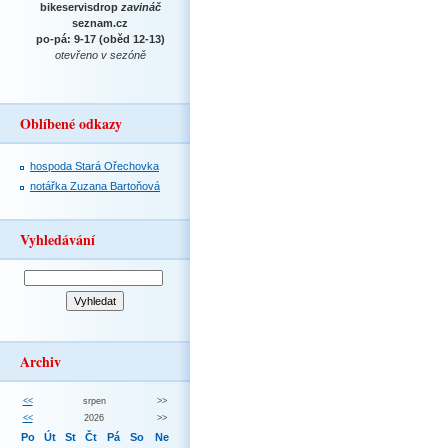
bikeservisdrop
zavináč
seznam.cz
po-pá: 9-17 (oběd 12-13)
otevřeno v sezóně
Oblíbené odkazy
hospoda Stará Ořechovka
notářka Zuzana Bartoňová
Vyhledávání
Archiv
<<
srpen
>>
<<
2026
>>
Po
Út
St
Čt
Pá
So
Ne