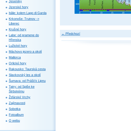
Jeseníky
Jizerské hory
Itálie: kolem Lago di Garda
Krkonoše: Trutnov ->
Liberec
Krušné hory
← Předchozí
Labe: od pramene do
Hřenska
Lužické hory
Máchovo jezero a okolí
Mallorca
Orlické hory
Rakousko: Taurská cesta
Slavkovský les a okolí
Šumava: od Prášil k Lipnu
Tatry: od Spiše ke
Štrbskému
Žďárské Vrchy
Zajímavosti
Sobotka
Fotoalbum
O webu