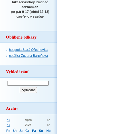
bikeservisdrop
zavináč
seznam.cz
po-pá: 9-17 (oběd 12-13)
otevřeno v sezóně
Oblíbené odkazy
hospoda Stará Ořechovka
notářka Zuzana Bartoňová
Vyhledávání
Archiv
<<
srpen
>>
<<
2026
>>
Po
Út
St
Čt
Pá
So
Ne