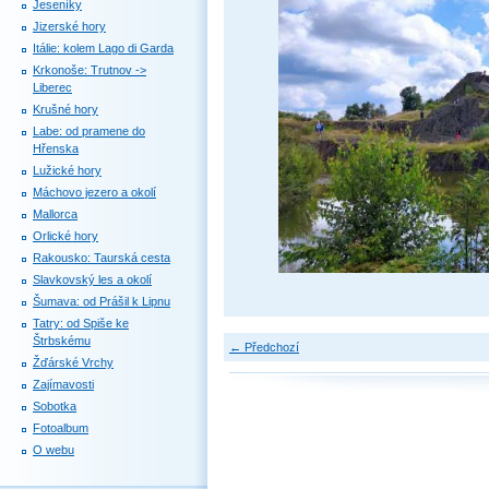
Jeseníky
Jizerské hory
Itálie: kolem Lago di Garda
Krkonoše: Trutnov ->
Liberec
Krušné hory
Labe: od pramene do
Hřenska
Lužické hory
Máchovo jezero a okolí
Mallorca
Orlické hory
Rakousko: Taurská cesta
Slavkovský les a okolí
Šumava: od Prášil k Lipnu
Tatry: od Spiše ke
Štrbskému
← Předchozí
Žďárské Vrchy
Zajímavosti
Sobotka
Fotoalbum
O webu