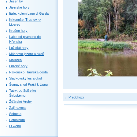
Jeseníky
Jizerské hory
Itálie: kolem Lago di Garda
Krkonoše: Trutnov ->
Liberec
Krušné hory
Labe: od pramene do
Hřenska
Lužické hory
Máchovo jezero a okolí
Mallorca
Orlické hory
Rakousko: Taurská cesta
Slavkovský les a okolí
Šumava: od Prášil k Lipnu
Tatry: od Spiše ke
Štrbskému
← Předchozí
Žďárské Vrchy
Zajímavosti
Sobotka
Fotoalbum
O webu