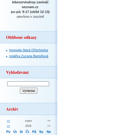
bikeservisdrop
zavináč
seznam.cz
po-pá: 9-17 (oběd 12-13)
otevřeno v sezóně
Oblíbené odkazy
hospoda Stará Ořechovka
notářka Zuzana Bartoňová
Vyhledávání
Archiv
<<
srpen
>>
<<
2026
>>
Po
Út
St
Čt
Pá
So
Ne