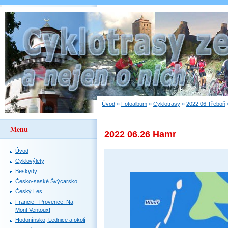
Úvod
»
Fotoalbum
»
Cyklotrasy
»
2022 06 Třeboň
Menu
2022 06.26 Hamr
Úvod
Cyklovýlety
Beskydy
Česko-saské Švýcarsko
Český Les
Francie - Provence: Na
Mont Ventoux!
Hodonínsko, Lednice a okolí