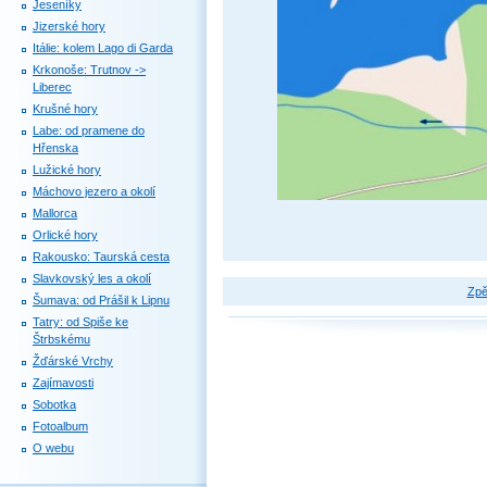
Jeseníky
Jizerské hory
Itálie: kolem Lago di Garda
Krkonoše: Trutnov ->
Liberec
Krušné hory
Labe: od pramene do
Hřenska
Lužické hory
Máchovo jezero a okolí
Mallorca
Orlické hory
Rakousko: Taurská cesta
Slavkovský les a okolí
Zpě
Šumava: od Prášil k Lipnu
Tatry: od Spiše ke
Štrbskému
Žďárské Vrchy
Zajímavosti
Sobotka
Fotoalbum
O webu