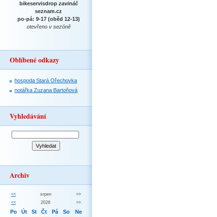
bikeservisdrop
zavináč
seznam.cz
po-pá: 9-17 (oběd 12-13)
otevřeno v sezóně
Oblíbené odkazy
hospoda Stará Ořechovka
notářka Zuzana Bartoňová
Vyhledávání
Archiv
<<
srpen
>>
<<
2026
>>
Po
Út
St
Čt
Pá
So
Ne