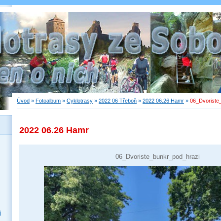
Úvod
»
Fotoalbum
»
Cyklotrasy
»
2022 06 Třeboň
»
2022 06.26 Hamr
»
06_Dvoriste
2022 06.26 Hamr
06_Dvoriste_bunkr_pod_hrazi
í