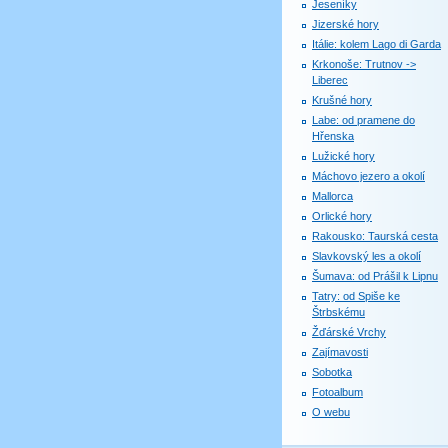
Jeseníky
Jizerské hory
Itálie: kolem Lago di Garda
Krkonoše: Trutnov ->
Liberec
Krušné hory
Labe: od pramene do
Hřenska
Lužické hory
Máchovo jezero a okolí
Mallorca
Orlické hory
Rakousko: Taurská cesta
Slavkovský les a okolí
Šumava: od Prášil k Lipnu
Tatry: od Spiše ke
Štrbskému
Žďárské Vrchy
Zajímavosti
Sobotka
Fotoalbum
O webu