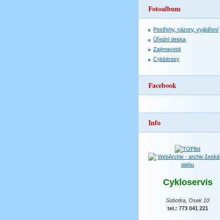
Fotoalbum
Postřehy, názory, vyjádření
Úřední deska
Zajímavosti
Cyklotrasy
Facebook
Info
Cykloservis
Sobotka, Osek 10
tel.: 773 041 221