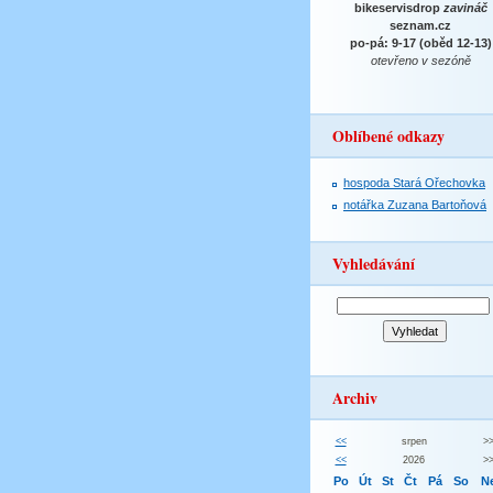
bikeservisdrop
zavináč
seznam.cz
po-pá: 9-17 (oběd 12-13)
otevřeno v sezóně
Oblíbené odkazy
hospoda Stará Ořechovka
notářka Zuzana Bartoňová
Vyhledávání
Archiv
<<
srpen
>
<<
2026
>
Po
Út
St
Čt
Pá
So
N