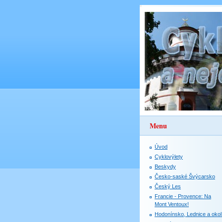
Menu
Úvod
Cyklovýlety
Beskydy
Česko-saské Švýcarsko
Český Les
Francie - Provence: Na
Mont Ventoux!
Hodonínsko, Lednice a okol