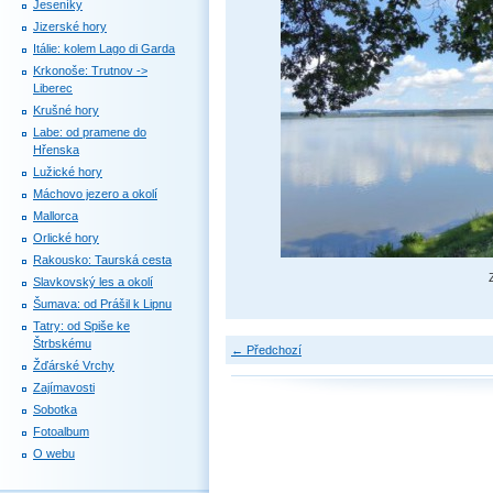
Jeseníky
Jizerské hory
Itálie: kolem Lago di Garda
Krkonoše: Trutnov ->
Liberec
Krušné hory
Labe: od pramene do
Hřenska
Lužické hory
Máchovo jezero a okolí
Mallorca
Orlické hory
Rakousko: Taurská cesta
Slavkovský les a okolí
Šumava: od Prášil k Lipnu
Tatry: od Spiše ke
Štrbskému
← Předchozí
Žďárské Vrchy
Zajímavosti
Sobotka
Fotoalbum
O webu