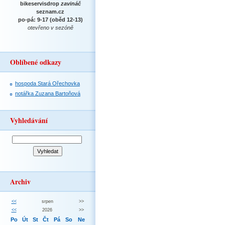
bikeservisdrop
zavináč
seznam.cz
po-pá: 9-17 (oběd 12-13)
otevřeno v sezóně
Oblíbené odkazy
hospoda Stará Ořechovka
notářka Zuzana Bartoňová
Vyhledávání
Archiv
<<
srpen
>>
<<
2026
>>
Po
Út
St
Čt
Pá
So
Ne