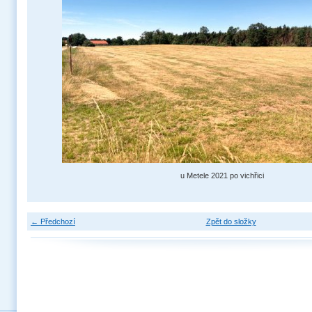
u Metele 2021 po vichřici
← Předchozí
Zpět do složky