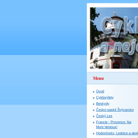
Menu
Úvod
Cyklovýlety
Beskydy
Česko-saské Švýcarsko
Český Les
Francie - Provence: Na
Mont Ventoux!
Hodonínsko, Lednice a okol