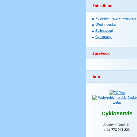
Fotoalbum
Postřehy, názory, vyjádření
Úřední deska
Zajímavosti
Cyklotrasy
Facebook
Info
Cykloservis
Sobotka, Osek 10
tel.: 773 041 221