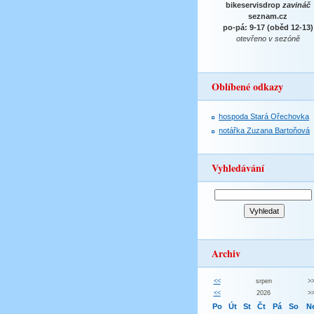
bikeservisdrop
zavináč
seznam.cz
po-pá: 9-17 (oběd 12-13)
otevřeno v sezóně
Oblíbené odkazy
hospoda Stará Ořechovka
notářka Zuzana Bartoňová
Vyhledávání
Archiv
<<
srpen
>
<<
2026
>
Po
Út
St
Čt
Pá
So
N