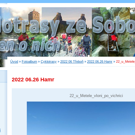
Úvod
»
Fotoalbum
»
Cyklotrasy
»
2022 06 Třeboň
»
2022 06.26 Hamr
»
22_u_Metele_
2022 06.26 Hamr
22_u_Metele_vloni_po_vichrici
í