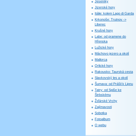
Jeseníky
Jizerské hory
Itálie: kolem Lago di Garda
Krkonoše: Trutnov ->
Liberec
Krušné hory
Labe: od pramene do
Hřenska
Lužické hory
Máchovo jezero a okolí
Mallorca
Orlické hory
Rakousko: Taurská cesta
Slavkovský les a okolí
Šumava: od Prášil k Lipnu
Tatry: od Spiše ke
Štrbskému
Žďárské Vrchy
Zajímavosti
Sobotka
Fotoalbum
O webu