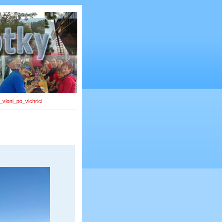
vloni_po_vichrici