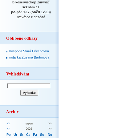
bikeservisdrop
zavináč
seznam.cz
po-pá: 9-17 (oběd 12-13)
otevřeno v sezóně
Oblíbené odkazy
hospoda Stará Ořechovka
notářka Zuzana Bartoňová
Vyhledávání
Archiv
<<
srpen
>>
<<
2026
>>
Po
Út
St
Čt
Pá
So
Ne