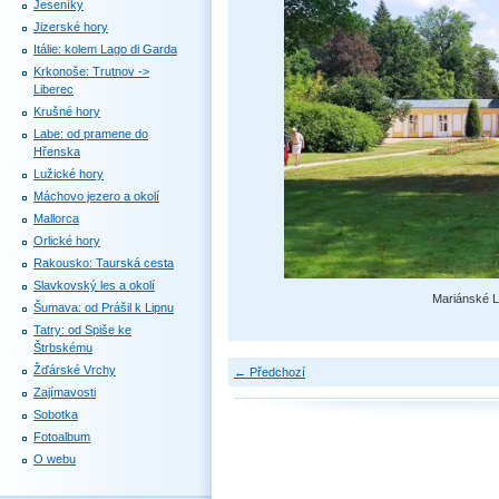
Jeseníky
Jizerské hory
Itálie: kolem Lago di Garda
Krkonoše: Trutnov ->
Liberec
Krušné hory
Labe: od pramene do
Hřenska
Lužické hory
Máchovo jezero a okolí
Mallorca
Orlické hory
Rakousko: Taurská cesta
Slavkovský les a okolí
Mariánské L
Šumava: od Prášil k Lipnu
Tatry: od Spiše ke
Štrbskému
Žďárské Vrchy
← Předchozí
Zajímavosti
Sobotka
Fotoalbum
O webu