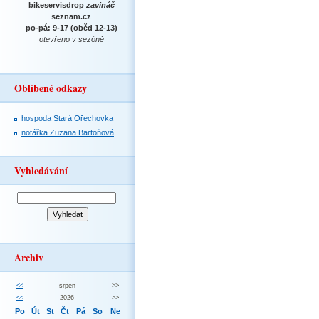
bikeservisdrop
zavináč
seznam.cz
po-pá: 9-17 (oběd 12-13)
otevřeno v sezóně
Oblíbené odkazy
hospoda Stará Ořechovka
notářka Zuzana Bartoňová
Vyhledávání
Archiv
<<
srpen
>>
<<
2026
>>
Po
Út
St
Čt
Pá
So
Ne