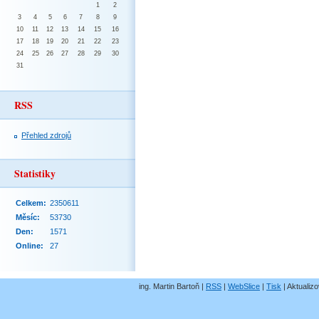
1
2
3
4
5
6
7
8
9
10
11
12
13
14
15
16
17
18
19
20
21
22
23
24
25
26
27
28
29
30
31
RSS
Přehled zdrojů
Statistiky
Celkem:
2350611
Měsíc:
53730
Den:
1571
Online:
27
ing. Martin Bartoň |
RSS
|
WebSlice
|
Tisk
|
Aktualizo