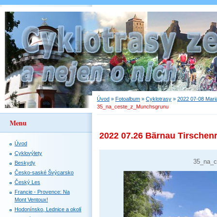
Úvod
»
Fotoalbum
»
Cyklotrasy
»
2022 07-08 Mari
35_na_ceste_z_Munchsgrunu
Menu
2022 07.26 Bärnau Tirschen
Úvod
Cyklovýlety
35_na_c
Beskydy
Česko-saské Švýcarsko
Český Les
Francie - Provence: Na
Mont Ventoux!
Hodonínsko, Lednice a okolí