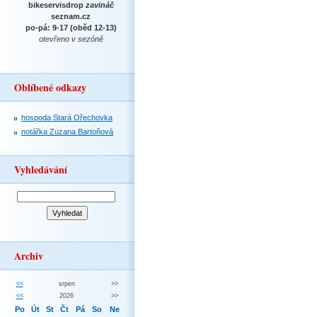
bikeservisdrop
zavináč
seznam.cz
po-pá: 9-17 (oběd 12-13)
otevřeno v sezóně
Oblíbené odkazy
hospoda Stará Ořechovka
notářka Zuzana Bartoňová
Vyhledávání
Archiv
<<
srpen
>>
<<
2026
>>
Po
Út
St
Čt
Pá
So
Ne