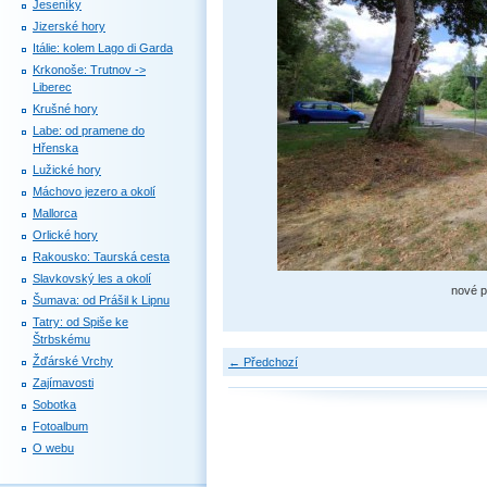
Jeseníky
Jizerské hory
Itálie: kolem Lago di Garda
Krkonoše: Trutnov ->
Liberec
Krušné hory
Labe: od pramene do
Hřenska
Lužické hory
Máchovo jezero a okolí
Mallorca
Orlické hory
Rakousko: Taurská cesta
Slavkovský les a okolí
nové p
Šumava: od Prášil k Lipnu
Tatry: od Spiše ke
Štrbskému
Žďárské Vrchy
← Předchozí
Zajímavosti
Sobotka
Fotoalbum
O webu