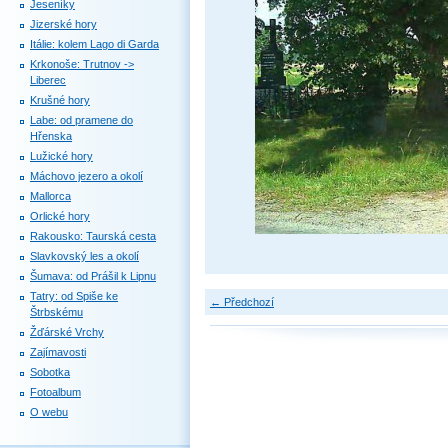
Jeseníky
Jizerské hory
Itálie: kolem Lago di Garda
Krkonoše: Trutnov ->
Liberec
Krušné hory
Labe: od pramene do
Hřenska
Lužické hory
Máchovo jezero a okolí
Mallorca
Orlické hory
Rakousko: Taurská cesta
Slavkovský les a okolí
Šumava: od Prášil k Lipnu
Tatry: od Spiše ke
← Předchozí
Štrbskému
Žďárské Vrchy
Zajímavosti
Sobotka
Fotoalbum
O webu