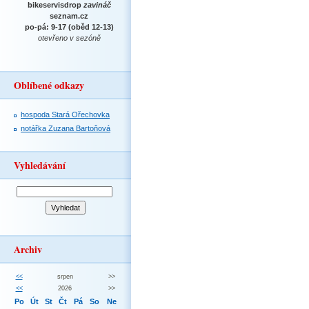
bikeservisdrop
zavináč
seznam.cz
po-pá: 9-17 (oběd 12-13)
otevřeno v sezóně
Oblíbené odkazy
hospoda Stará Ořechovka
notářka Zuzana Bartoňová
Vyhledávání
Archiv
<<
srpen
>>
<<
2026
>>
Po
Út
St
Čt
Pá
So
Ne