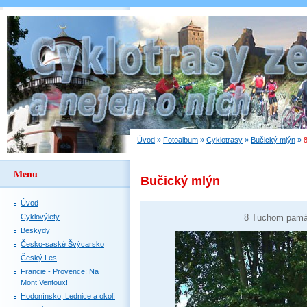
Úvod
»
Fotoalbum
»
Cyklotrasy
»
Bučický mlýn
»
Menu
Bučický mlýn
Úvod
Cyklovýlety
8 Tuchom památ
Beskydy
Česko-saské Švýcarsko
Český Les
Francie - Provence: Na
Mont Ventoux!
Hodonínsko, Lednice a okolí