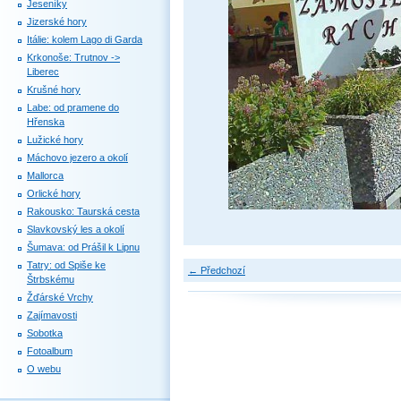
Jeseníky
Jizerské hory
Itálie: kolem Lago di Garda
Krkonoše: Trutnov ->
Liberec
Krušné hory
Labe: od pramene do
Hřenska
Lužické hory
Máchovo jezero a okolí
Mallorca
Orlické hory
Rakousko: Taurská cesta
Slavkovský les a okolí
Šumava: od Prášil k Lipnu
Tatry: od Spiše ke
← Předchozí
Štrbskému
Žďárské Vrchy
Zajímavosti
Sobotka
Fotoalbum
O webu