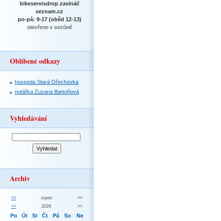
bikeservisdrop
zavináč
seznam.cz
po-pá: 9-17 (oběd 12-13)
otevřeno v sezóně
Oblíbené odkazy
hospoda Stará Ořechovka
notářka Zuzana Bartoňová
Vyhledávání
Archiv
<<
srpen
>>
<<
2026
>>
Po
Út
St
Čt
Pá
So
Ne