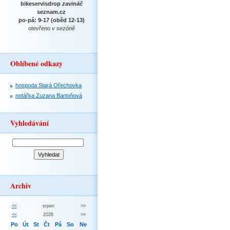
bikeservisdrop
zavináč
seznam.cz
po-pá: 9-17 (oběd 12-13)
otevřeno v sezóně
Oblíbené odkazy
hospoda Stará Ořechovka
notářka Zuzana Bartoňová
Vyhledávání
Archiv
<<
srpen
>>
<<
2026
>>
Po
Út
St
Čt
Pá
So
Ne