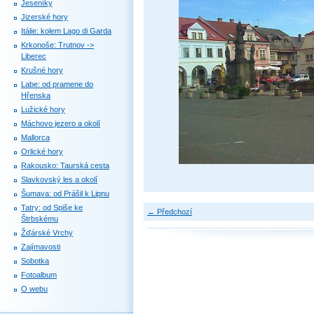
Jeseníky
Jizerské hory
Itálie: kolem Lago di Garda
Krkonoše: Trutnov ->
Liberec
Krušné hory
Labe: od pramene do
Hřenska
Lužické hory
Máchovo jezero a okolí
Mallorca
Orlické hory
Rakousko: Taurská cesta
Slavkovský les a okolí
Šumava: od Prášil k Lipnu
Tatry: od Spiše ke
← Předchozí
Štrbskému
Žďárské Vrchy
Zajímavosti
Sobotka
Fotoalbum
O webu