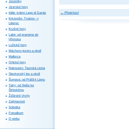
Jeseníky
Jizerské hory
Itálie: kolem Lago di Garda
← Předchozí
Krkonoše: Trutnov ->
Liberec
Krušné hory
Labe: od pramene do
Hřenska
Lužické hory
Máchovo jezero a okolí
Mallorca
Orlické hory
Rakousko: Taurská cesta
Slavkovský les a okolí
Šumava: od Prášil k Lipnu
Tatry: od Spiše ke
Štrbskému
Žďárské Vrchy
Zajímavosti
Sobotka
Fotoalbum
O webu