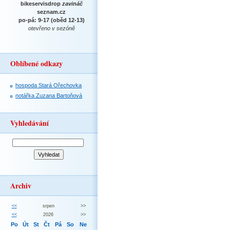
bikeservisdrop
zavináč
seznam.cz
po-pá: 9-17 (oběd 12-13)
otevřeno v sezóně
Oblíbené odkazy
hospoda Stará Ořechovka
notářka Zuzana Bartoňová
Vyhledávání
Archiv
<<
srpen
>>
<<
2026
>>
Po
Út
St
Čt
Pá
So
Ne