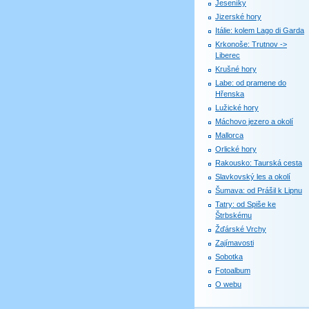
Jeseníky
Jizerské hory
Itálie: kolem Lago di Garda
Krkonoše: Trutnov ->
Liberec
Krušné hory
Labe: od pramene do
Hřenska
Lužické hory
Máchovo jezero a okolí
Mallorca
Orlické hory
Rakousko: Taurská cesta
Slavkovský les a okolí
Šumava: od Prášil k Lipnu
Tatry: od Spiše ke
Štrbskému
Žďárské Vrchy
Zajímavosti
Sobotka
Fotoalbum
O webu