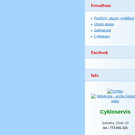
Fotoalbum
Postřehy, názory, vyjádření
Úřední deska
Zajímavosti
Cyklotrasy
Facebook
Info
Cykloservis
Sobotka, Osek 10
tel.: 773 041 221