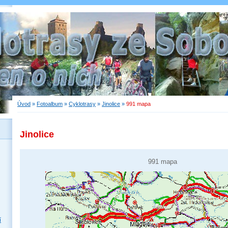
Úvod
»
Fotoalbum
»
Cyklotrasy
»
Jinolice
»
991 mapa
Jinolice
991 mapa
í