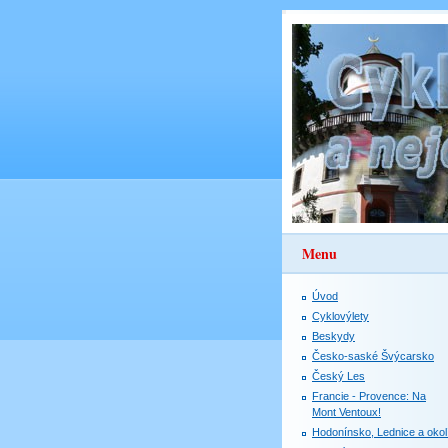
Menu
Úvod
Cyklovýlety
Beskydy
Česko-saské Švýcarsko
Český Les
Francie - Provence: Na
Mont Ventoux!
Hodonínsko, Lednice a okol