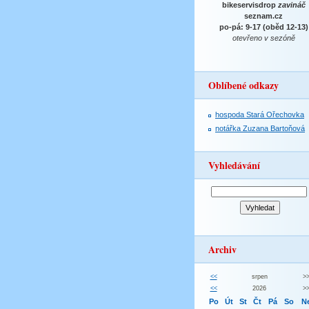
bikeservisdrop
zavináč
seznam.cz
po-pá: 9-17 (oběd 12-13)
otevřeno v sezóně
Oblíbené odkazy
hospoda Stará Ořechovka
notářka Zuzana Bartoňová
Vyhledávání
Archiv
<<
srpen
>
<<
2026
>
Po
Út
St
Čt
Pá
So
N