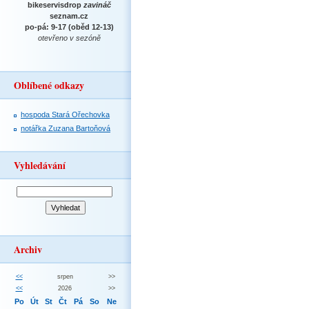
bikeservisdrop
zavináč
seznam.cz
po-pá: 9-17 (oběd 12-13)
otevřeno v sezóně
Oblíbené odkazy
hospoda Stará Ořechovka
notářka Zuzana Bartoňová
Vyhledávání
Archiv
<<
srpen
>>
<<
2026
>>
Po
Út
St
Čt
Pá
So
Ne