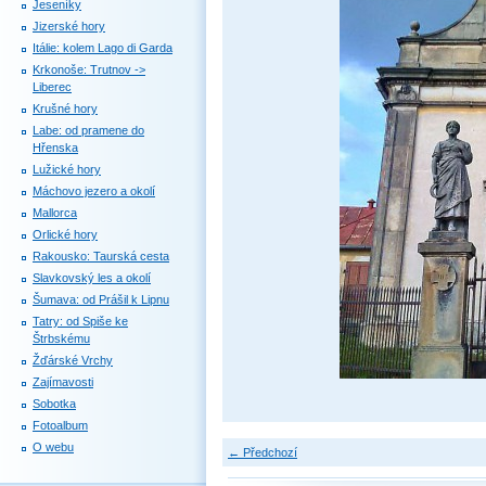
Jeseníky
Jizerské hory
Itálie: kolem Lago di Garda
Krkonoše: Trutnov ->
Liberec
Krušné hory
Labe: od pramene do
Hřenska
Lužické hory
Máchovo jezero a okolí
Mallorca
Orlické hory
Rakousko: Taurská cesta
Slavkovský les a okolí
Šumava: od Prášil k Lipnu
Tatry: od Spiše ke
Štrbskému
Žďárské Vrchy
Zajímavosti
Sobotka
Fotoalbum
O webu
← Předchozí