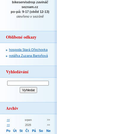
bikeservisdrop
zavináč
seznam.cz
po-pá: 9-17 (oběd 12-13)
otevřeno v sezóně
Oblíbené odkazy
hospoda Stará Ořechovka
notářka Zuzana Bartoňová
Vyhledávání
Archiv
<<
srpen
>>
<<
2026
>>
Po
Út
St
Čt
Pá
So
Ne