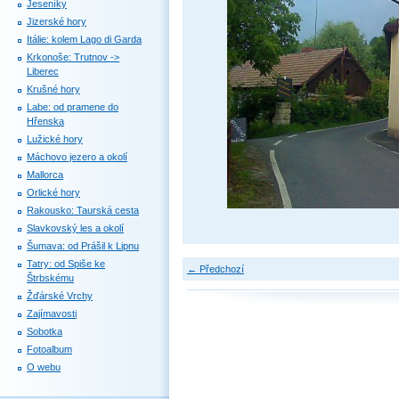
Jeseníky
Jizerské hory
Itálie: kolem Lago di Garda
Krkonoše: Trutnov ->
Liberec
Krušné hory
Labe: od pramene do
Hřenska
Lužické hory
Máchovo jezero a okolí
Mallorca
Orlické hory
Rakousko: Taurská cesta
Slavkovský les a okolí
Šumava: od Prášil k Lipnu
Tatry: od Spiše ke
← Předchozí
Štrbskému
Žďárské Vrchy
Zajímavosti
Sobotka
Fotoalbum
O webu