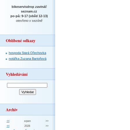
bikeservisdrop
zavináč
seznam.cz
po-pá: 9-17 (oběd 12-13)
otevřeno v sezóně
Oblíbené odkazy
hospoda Stará Ořechovka
notářka Zuzana Bartoňová
Vyhledávání
Archiv
<<
srpen
>>
<<
2026
>>