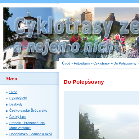
Úvod
»
Fotoalbum
»
Cyklotrasy
»
Do Polepšovny
Menu
Do Polepšovny
Úvod
Cyklovýlety
Beskydy
Česko-saské Švýcarsko
Český Les
Francie - Provence: Na
Mont Ventoux!
Hodonínsko, Lednice a okolí