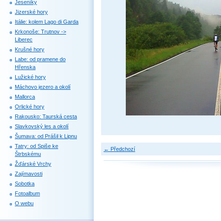
Jeseníky
Jizerské hory
Itálie: kolem Lago di Garda
Krkonoše: Trutnov ->
Liberec
Krušné hory
Labe: od pramene do
Hřenska
Lužické hory
Máchovo jezero a okolí
Mallorca
Orlické hory
Rakousko: Taurská cesta
Slavkovský les a okolí
Šumava: od Prášil k Lipnu
Tatry: od Spiše ke
← Předchozí
Štrbskému
Žďárské Vrchy
Zajímavosti
Sobotka
Fotoalbum
O webu