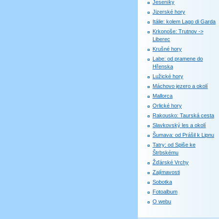
Jeseníky
Jizerské hory
Itálie: kolem Lago di Garda
Krkonoše: Trutnov ->
Liberec
Krušné hory
Labe: od pramene do
Hřenska
Lužické hory
Máchovo jezero a okolí
Mallorca
Orlické hory
Rakousko: Taurská cesta
Slavkovský les a okolí
Šumava: od Prášil k Lipnu
Tatry: od Spiše ke
Štrbskému
Žďárské Vrchy
Zajímavosti
Sobotka
Fotoalbum
O webu