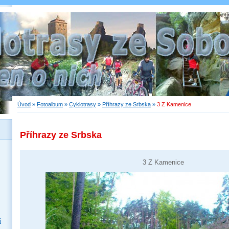
Úvod
»
Fotoalbum
»
Cyklotrasy
»
Příhrazy ze Srbska
»
3 Z Kamenice
Příhrazy ze Srbska
3 Z Kamenice
í