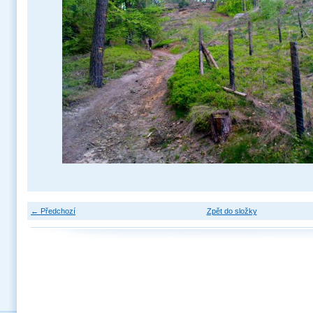
← Předchozí
Zpět do složky