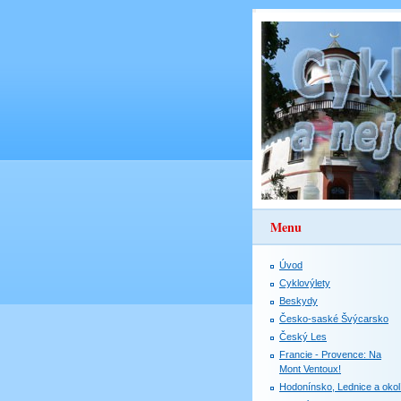
Menu
Úvod
Cyklovýlety
Beskydy
Česko-saské Švýcarsko
Český Les
Francie - Provence: Na
Mont Ventoux!
Hodonínsko, Lednice a okol