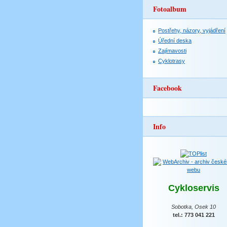
Fotoalbum
Postřehy, názory, vyjádření
Úřední deska
Zajímavosti
Cyklotrasy
Facebook
Info
Cykloservis
Sobotka, Osek 10
tel.: 773 041 221