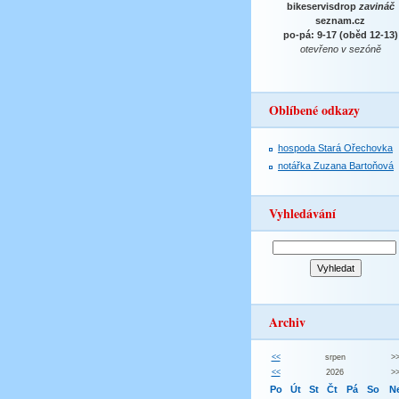
bikeservisdrop
zavináč
seznam.cz
po-pá: 9-17 (oběd 12-13)
otevřeno v sezóně
Oblíbené odkazy
hospoda Stará Ořechovka
notářka Zuzana Bartoňová
Vyhledávání
Archiv
<<
srpen
>
<<
2026
>
Po
Út
St
Čt
Pá
So
N