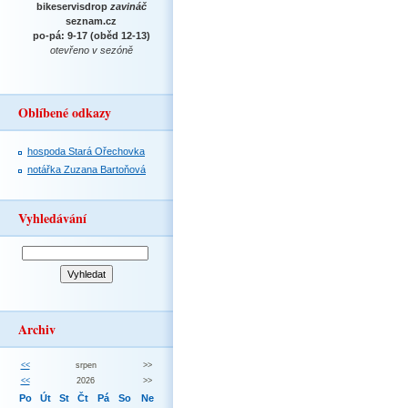
bikeservisdrop
zavináč
seznam.cz
po-pá: 9-17 (oběd 12-13)
otevřeno v sezóně
Oblíbené odkazy
hospoda Stará Ořechovka
notářka Zuzana Bartoňová
Vyhledávání
Archiv
<<
srpen
>>
<<
2026
>>
Po
Út
St
Čt
Pá
So
Ne