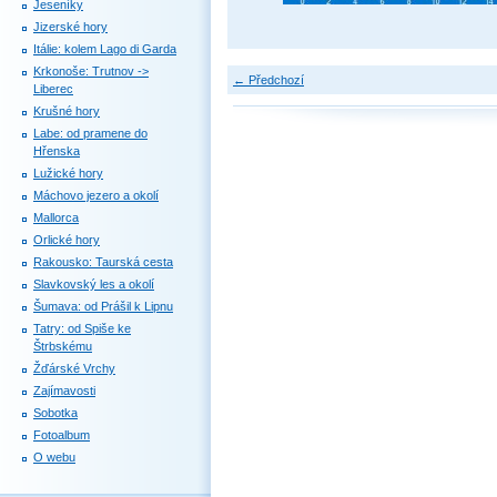
Jeseníky
Jizerské hory
Itálie: kolem Lago di Garda
Krkonoše: Trutnov ->
← Předchozí
Liberec
Krušné hory
Labe: od pramene do
Hřenska
Lužické hory
Máchovo jezero a okolí
Mallorca
Orlické hory
Rakousko: Taurská cesta
Slavkovský les a okolí
Šumava: od Prášil k Lipnu
Tatry: od Spiše ke
Štrbskému
Žďárské Vrchy
Zajímavosti
Sobotka
Fotoalbum
O webu