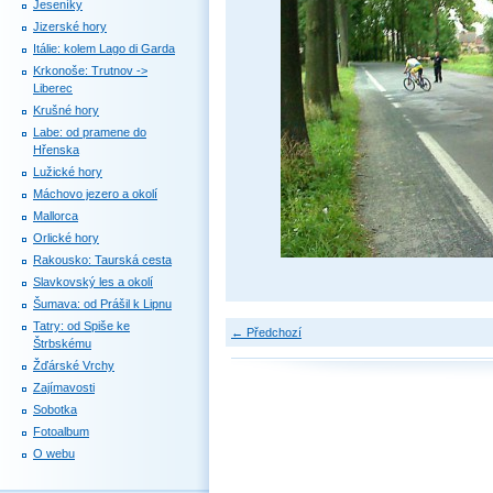
Jeseníky
Jizerské hory
Itálie: kolem Lago di Garda
Krkonoše: Trutnov ->
Liberec
Krušné hory
Labe: od pramene do
Hřenska
Lužické hory
Máchovo jezero a okolí
Mallorca
Orlické hory
Rakousko: Taurská cesta
Slavkovský les a okolí
Šumava: od Prášil k Lipnu
Tatry: od Spiše ke
← Předchozí
Štrbskému
Žďárské Vrchy
Zajímavosti
Sobotka
Fotoalbum
O webu