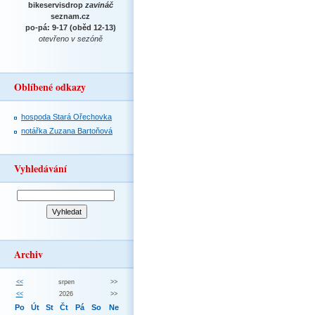
bikeservisdrop
zavináč
seznam.cz
po-pá: 9-17 (oběd 12-13)
otevřeno v sezóně
Oblíbené odkazy
hospoda Stará Ořechovka
notářka Zuzana Bartoňová
Vyhledávání
Archiv
<<
srpen
>>
<<
2026
>>
Po
Út
St
Čt
Pá
So
Ne