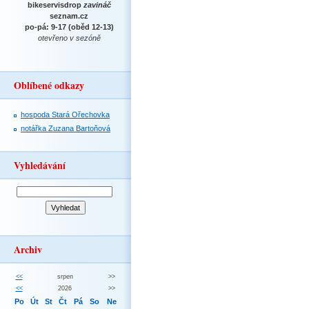
bikeservisdrop
zavináč
seznam.cz
po-pá: 9-17 (oběd 12-13)
otevřeno v sezóně
Oblíbené odkazy
hospoda Stará Ořechovka
notářka Zuzana Bartoňová
Vyhledávání
Archiv
<<
srpen
>>
<<
2026
>>
Po
Út
St
Čt
Pá
So
Ne