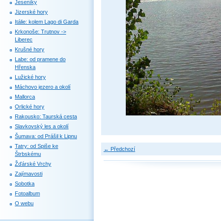
Jeseníky
Jizerské hory
Itálie: kolem Lago di Garda
Krkonoše: Trutnov ->
Liberec
Krušné hory
Labe: od pramene do
Hřenska
Lužické hory
Máchovo jezero a okolí
Mallorca
Orlické hory
Rakousko: Taurská cesta
Slavkovský les a okolí
Šumava: od Prášil k Lipnu
Tatry: od Spiše ke
← Předchozí
Štrbskému
Žďárské Vrchy
Zajímavosti
Sobotka
Fotoalbum
O webu