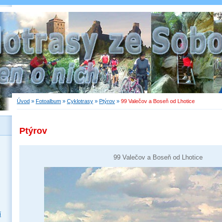
Úvod
»
Fotoalbum
»
Cyklotrasy
»
Ptýrov
»
99 Valečov a Boseň od Lhotice
Ptýrov
99 Valečov a Boseň od Lhotice
í