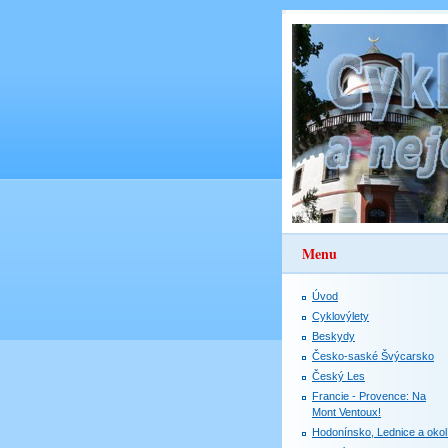
Menu
Úvod
Cyklovýlety
Beskydy
Česko-saské Švýcarsko
Český Les
Francie - Provence: Na
Mont Ventoux!
Hodonínsko, Lednice a okol