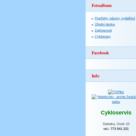
Fotoalbum
Postřehy, názory, vyjádření
Úřední deska
Zajímavosti
Cyklotrasy
Facebook
Info
Cykloservis
Sobotka, Osek 10
tel.: 773 041 221