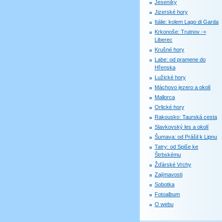
Jeseníky
Jizerské hory
Itálie: kolem Lago di Garda
Krkonoše: Trutnov ->
Liberec
Krušné hory
Labe: od pramene do
Hřenska
Lužické hory
Máchovo jezero a okolí
Mallorca
Orlické hory
Rakousko: Taurská cesta
Slavkovský les a okolí
Šumava: od Prášil k Lipnu
Tatry: od Spiše ke
Štrbskému
Žďárské Vrchy
Zajímavosti
Sobotka
Fotoalbum
O webu