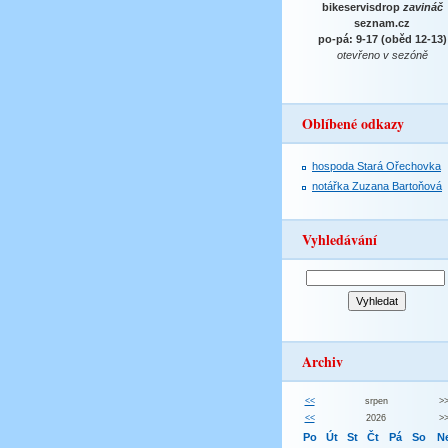
bikeservisdrop
zavináč
seznam.cz
po-pá: 9-17 (oběd 12-13)
otevřeno v sezóně
Oblíbené odkazy
hospoda Stará Ořechovka
notářka Zuzana Bartoňová
Vyhledávání
Archiv
<<
srpen
>
<<
2026
>
Po
Út
St
Čt
Pá
So
N