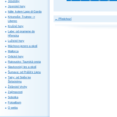
Jeseníky
Jizerské hory
Itálie: kolem Lago di Garda
Krkonoše: Trutnov ->
← Předchozí
Liberec
Krušné hory
Labe: od pramene do
Hřenska
Lužické hory
Máchovo jezero a okolí
Mallorca
Orlické hory
Rakousko: Taurská cesta
Slavkovský les a okolí
Šumava: od Prášil k Lipnu
Tatry: od Spiše ke
Štrbskému
Žďárské Vrchy
Zajímavosti
Sobotka
Fotoalbum
O webu