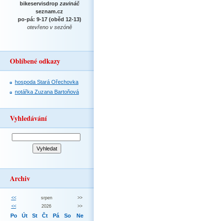
bikeservisdrop
zavináč
seznam.cz
po-pá: 9-17 (oběd 12-13)
otevřeno v sezóně
Oblíbené odkazy
hospoda Stará Ořechovka
notářka Zuzana Bartoňová
Vyhledávání
Archiv
<<
srpen
>>
<<
2026
>>
Po
Út
St
Čt
Pá
So
Ne