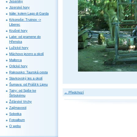
Jeseníky
Jizerské hory
Itálie: kolem Lago di Garda
Krkonoše: Trutnov ->
Liberec
Krušné hory
Labe: od pramene do
Hřenska
Lužické hory
Máchovo jezero a okolí
Mallorca
Orlické hory
Rakousko: Taurská cesta
Slavkovský les a okolí
Šumava: od Prášil k Lipnu
Tatry: od Spiše ke
← Předchozí
Štrbskému
Žďárské Vrchy
Zajímavosti
Sobotka
Fotoalbum
O webu