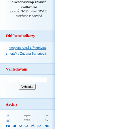
bikeservisdrop
zavináč
seznam.cz
po-pá: 9-17 (oběd 12-13)
otevřeno v sezóně
Oblíbené odkazy
hospoda Stará Ořechovka
notářka Zuzana Bartoňová
Vyhledávání
Archiv
<<
srpen
>>
<<
2026
>>
Po
Út
St
Čt
Pá
So
Ne