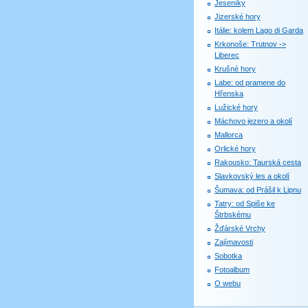
Jeseníky
Jizerské hory
Itálie: kolem Lago di Garda
Krkonoše: Trutnov ->
Liberec
Krušné hory
Labe: od pramene do
Hřenska
Lužické hory
Máchovo jezero a okolí
Mallorca
Orlické hory
Rakousko: Taurská cesta
Slavkovský les a okolí
Šumava: od Prášil k Lipnu
Tatry: od Spiše ke
Štrbskému
Žďárské Vrchy
Zajímavosti
Sobotka
Fotoalbum
O webu