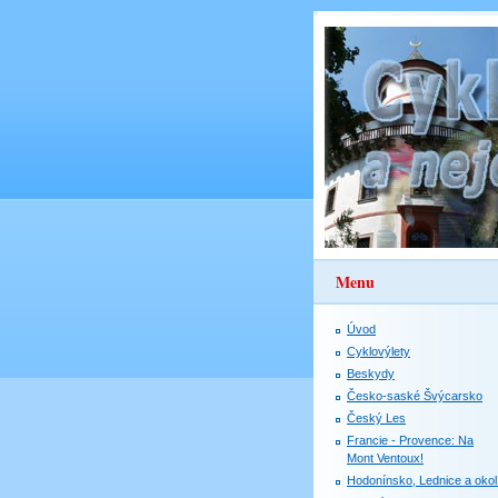
Menu
Úvod
Cyklovýlety
Beskydy
Česko-saské Švýcarsko
Český Les
Francie - Provence: Na
Mont Ventoux!
Hodonínsko, Lednice a okol