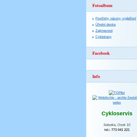
Fotoalbum
Postřehy, názory, vyjádření
Úřední deska
Zajímavosti
Cyklotrasy
Facebook
Info
Cykloservis
Sobotka, Osek 10
tel.: 773 041 221