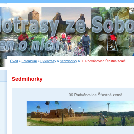
Úvod
»
Fotoalbum
»
Cyklotrasy
»
Sedmihorky
»
96 Radvánovice Šťastná země
Sedmihorky
96 Radvánovice Šťastná země
í